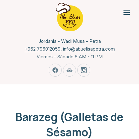
NAVI
New Window
Jordania - Wadi Musa - Petra
+962 796012059
,
info@abuelisapetra.com
Viernes - Sábado 8 AM - 11 PM
New Window
New Window
New Window
Barazeg (Galletas de
Sésamo)